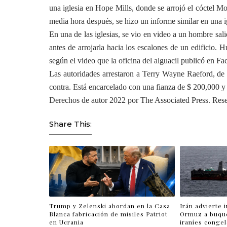
una iglesia en Hope Mills, donde se arrojó el cóctel
media hora después, se hizo un informe similar en una ig
En una de las iglesias, se vio en video a un hombre sal
antes de arrojarla hacia los escalones de un edificio.
según el video que la oficina del alguacil publicó en F
Las autoridades arrestaron a Terry Wayne Raeford, de 5
contra. Está encarcelado con una fianza de $ 200,000 y 
Derechos de autor 2022 por The Associated Press. Rese
Share This:
Trump y Zelenski abordan en la Casa
Irán advierte 
Blanca fabricación de misiles Patriot
Ormuz a buqu
en Ucrania
iraníes conge