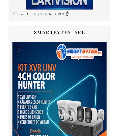
Clic a la Imagen para Ver ☝️
SMARTBYTES, SRL