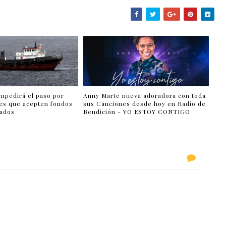
impedirá el paso por
Anny Marte nueva adoradora con toda
es que acepten fondos
sus Canciones desde hoy en Radio de
lados
Bendición - YO ESTOY CONTIGO