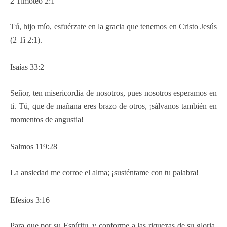
2 Timoteo 2:1
Tú, hijo mío, esfuérzate en la gracia que tenemos en Cristo Jesús
(2 Ti 2:1).
Isaías 33:2
Señor, ten misericordia de nosotros, pues nosotros esperamos en
ti. Tú, que de mañana eres brazo de otros, ¡sálvanos también en
momentos de angustia!
Salmos 119:28
La ansiedad me corroe el alma; ¡susténtame con tu palabra!
Efesios 3:16
Para que por su Espíritu, y conforme a las riquezas de su gloria,