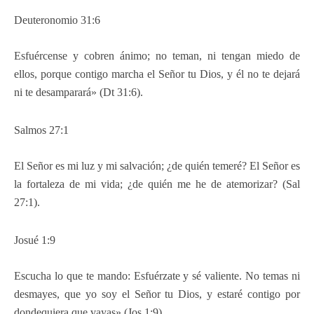
Deuteronomio 31:6
Esfuércense y cobren ánimo; no teman, ni tengan miedo de
ellos, porque contigo marcha el Señor tu Dios, y él no te dejará
ni te desamparará» (Dt 31:6).
Salmos 27:1
El Señor es mi luz y mi salvación; ¿de quién temeré? El Señor es
la fortaleza de mi vida; ¿de quién me he de atemorizar? (Sal
27:1).
Josué 1:9
Escucha lo que te mando: Esfuérzate y sé valiente. No temas ni
desmayes, que yo soy el Señor tu Dios, y estaré contigo por
dondequiera que vayas» (Jos 1:9).