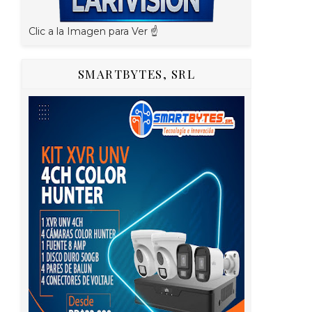
Clic a la Imagen para Ver ☝️
SMARTBYTES, SRL