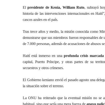
El
presidente de Kenia, William Ruto
, subrayó hoy
historia de las intervenciones internacionales en Haití
cascos azules en el país.
Tras trece años y medio, la misión conocida como Minu
demostrarse que sus miembros fueron responsables de u
de 7.000 personas, además de acusaciones de abusos se
Haití está inmerso en una
profunda crisis marcada 
capital, Puerto Príncipe, y otras partes de su territ
secuestros y otros crímenes.
El Gobierno keniano envió el pasado agosto una delega
la situación sobre el terreno.
La ONU ha reiterado que la eventual misión no se as
habitual, sino que sería una mera fuerza de
apoyo polici