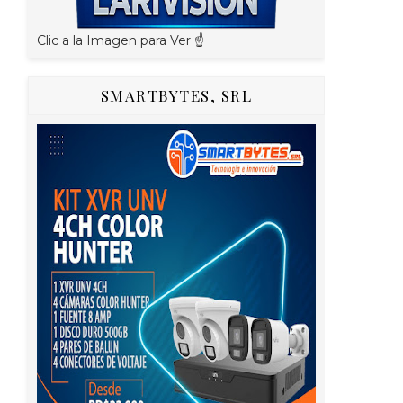
Clic a la Imagen para Ver ☝️
SMARTBYTES, SRL