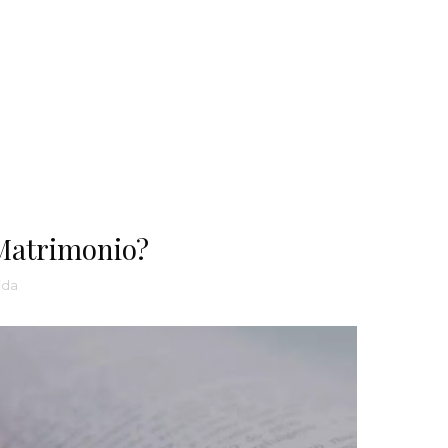
 Matrimonio?
ida