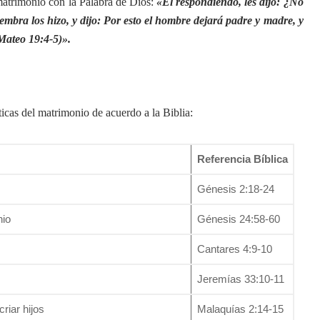
 matrimonio con la Palabra de Dios:
«El respondiendo, les dijo: ¿No
hembra los hizo, y dijo: Por esto el hombre dejará padre y madre, y
(Mateo 19:4-5)».
ticas del matrimonio de acuerdo a la Biblia:
Referencia Bíblica
Génesis 2:18-24
nio
Génesis 24:58-60
Cantares 4:9-10
Jeremías 33:10-11
riar hijos
Malaquías 2:14-15