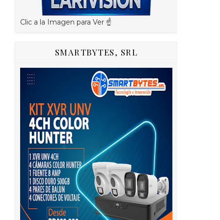
Clic a la Imagen para Ver ☝️
SMARTBYTES, SRL