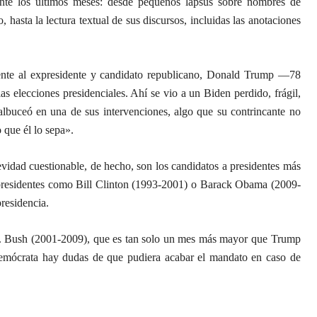
te los últimos meses: desde pequeños lapsus sobre nombres de
hasta la lectura textual de sus discursos, incluidas las anotaciones
ente al expresidente y candidato republicano, Donald Trump —78
s elecciones presidenciales. Ahí se vio a un Biden perdido, frágil,
albuceó en una de sus intervenciones, algo que su contrincante no
 que él lo sepa».
vidad cuestionable, de hecho, son los candidatos a presidentes más
expresidentes como Bill Clinton (1993-2001) o Barack Obama (2009-
residencia.
W. Bush (2001-2009), que es tan solo un mes más mayor que Trump
emócrata hay dudas de que pudiera acabar el mandato en caso de