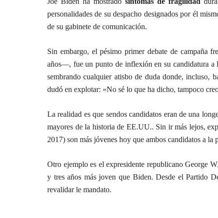
Joe Biden ha mostrado
síntomas de fragilidad
duran
personalidades de su despacho designados por él mismo, 
de su gabinete de comunicación.
Sin embargo, el pésimo primer debate de campaña fr
años—, fue un punto de inflexión en su candidatura a la
sembrando cualquier atisbo de duda donde, incluso, b
dudó en explotar: «No sé lo que ha dicho, tampoco creo
La realidad es que sendos candidatos eran de una longe
mayores de la historia de EE.UU.. Sin ir más lejos, 
2017) son más jóvenes hoy que ambos candidatos a la p
Otro ejemplo es el expresidente republicano George 
y tres años más joven que Biden. Desde el Partido D
revalidar le mandato.