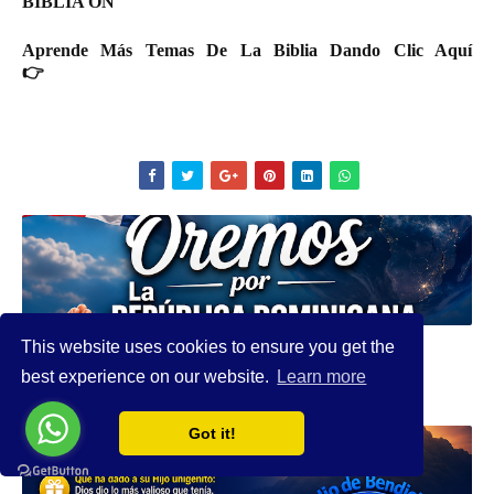
BIBLIA ON
Aprende Más Temas De La Biblia Dando Clic Aquí
👉
PALABRAS DE VIDA
Oremos por La REPÚBLICA DOMINICANA y EL MUNDO
This website uses cookies to ensure you get the
best experience on our website.
Learn more
Got it!