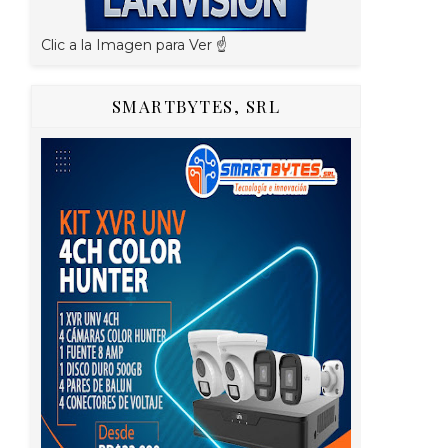
Clic a la Imagen para Ver ☝️
SMARTBYTES, SRL