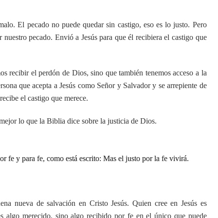
malo. El pecado no puede quedar sin castigo, eso es lo justo. Pero
 nuestro pecado. Envió a Jesús para que él recibiera el castigo que
mos recibir el perdón de Dios, sino que también tenemos acceso a la
persona que acepta a Jesús como Señor y Salvador y se arrepiente de
recibe el castigo que merece.
jor lo que la Biblia dice sobre la justicia de Dios.
r fe y para fe, como está escrito: Mas el justo por la fe vivirá.
buena nueva de salvación en Cristo Jesús. Quien cree en Jesús es
 es algo merecido, sino algo recibido por fe en el único que puede