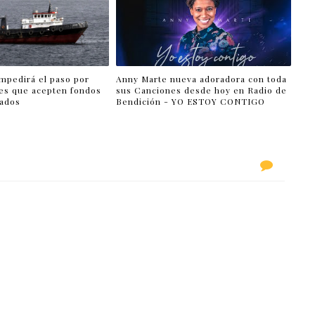
impedirá el paso por
Anny Marte nueva adoradora con toda
es que acepten fondos
sus Canciones desde hoy en Radio de
lados
Bendición - YO ESTOY CONTIGO