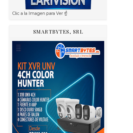
Clic a la Imagen para Ver ☝️
SMARTBYTES, SRL