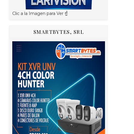
Clic a la Imagen para Ver ☝️
SMARTBYTES, SRL