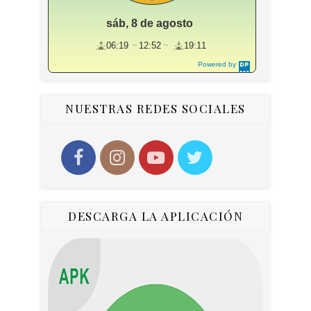
sáb, 8 de agosto
06:19
12:52
19:11
Powered by
DaysPedia.c
om
NUESTRAS REDES SOCIALES
DESCARGA LA APLICACIÓN