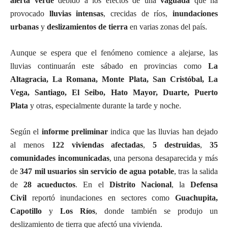
alerta verde
debido a los efectos de una
vaguada
que ha
provocado
lluvias intensas
, crecidas de ríos,
inundaciones
urbanas
y
deslizamientos de tierra
en varias zonas del país.
Aunque se espera que el fenómeno comience a alejarse, las
lluvias continuarán este sábado en provincias como
La
Altagracia, La Romana, Monte Plata, San Cristóbal, La
Vega, Santiago, El Seibo, Hato Mayor, Duarte, Puerto
Plata
y otras, especialmente durante la tarde y noche.
Según el
informe preliminar
indica que las lluvias han dejado
al menos
122 viviendas afectadas
,
5 destruidas
,
35
comunidades incomunicadas
, una persona desaparecida y más
de
347 mil usuarios sin servicio de agua potable
, tras la salida
de
28 acueductos
. En el
Distrito Nacional
, la
Defensa
Civil
reportó inundaciones en sectores como
Guachupita,
Capotillo
y
Los Ríos
, donde también se produjo un
deslizamiento de tierra que afectó una vivienda.