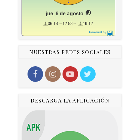
jue, 6 de agosto
06:18
12:53
19:12
Powered by
DaysPedia.c
om
NUESTRAS REDES SOCIALES
DESCARGA LA APLICACIÓN