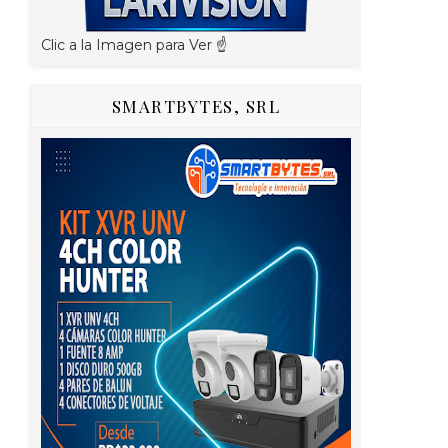
Clic a la Imagen para Ver ☝️
SMARTBYTES, SRL