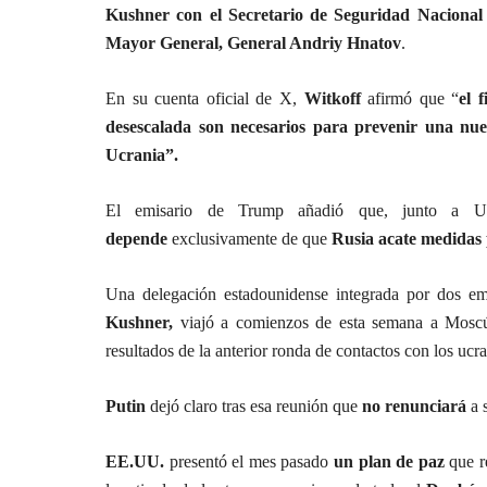
Kushner con el Secretario de Seguridad Nacional
Mayor General, General Andriy Hnatov
.
En su cuenta oficial de X,
Witkoff
afirmó que “
el 
desescalada son necesarios para prevenir una nuev
Ucrania”.
El emisario de Trump añadió que, junto a U
depende
exclusivamente de que
Rusia acate medidas p
Una delegación estadounidense integrada por dos em
Kushner,
viajó a comienzos de esta semana a Moscú p
resultados de la anterior ronda de contactos con los ucr
Putin
dejó claro tras esa reunión que
no renunciará
a s
EE.UU.
presentó el mes pasado
un plan de paz
que r