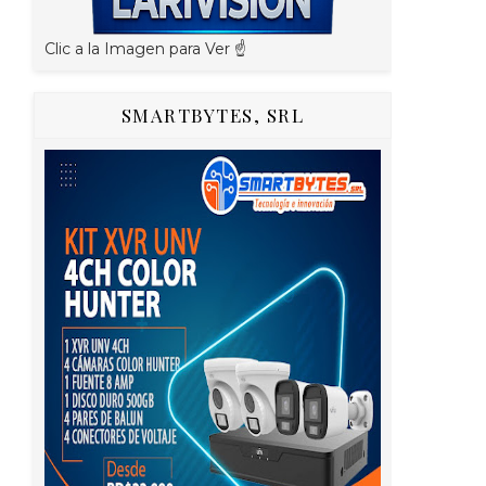
Clic a la Imagen para Ver ☝️
SMARTBYTES, SRL