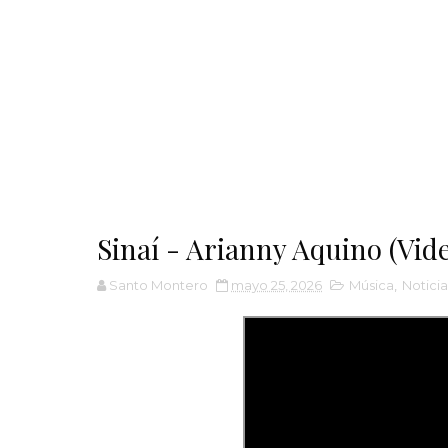
Sinaí - Arianny Aquino (Vide
Santo Montero
mayo 25, 2026
Música
,
Noticia